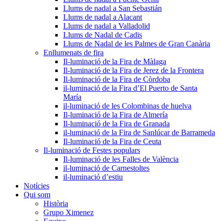
Llums de nadal a San Sebastián
Llums de nadal a Alacant
Llums de nadal a Valladolid
Llums de Nadal de Cadis
Llums de Nadal de les Palmes de Gran Canària
Enllumenats de fira
Il-luminació de la Fira de Màlaga
Il-luminació de la Fira de Jerez de la Frontera
Il-luminació de la Fira de Còrdoba
il-luminació de la Fira d’El Puerto de Santa
María
il-luminació de les Colombinas de huelva
Il-luminació de la Fira de Almería
Il-luminació de la Fira de Granada
il-luminació de la Fira de Sanlúcar de Barrameda
Il-luminació de la Fira de Ceuta
Il-luminació de Festes populars
Il-luminació de les Falles de València
il-luminació de Carnestoltes
il-luminació d’estiu
Notícies
Qui som
Història
Grupo Ximenez