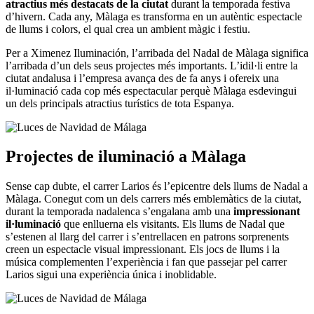
atractius més destacats de la ciutat
durant la temporada festiva
d’hivern. Cada any, Màlaga es transforma en un autèntic espectacle
de llums i colors, el qual crea un ambient màgic i festiu.
Per a Ximenez Iluminación, l’arribada del Nadal de Màlaga significa
l’arribada d’un dels seus projectes més importants. L’idil·li entre la
ciutat andalusa i l’empresa avança des de fa anys i ofereix una
il·luminació cada cop més espectacular perquè Màlaga esdevingui
un dels principals atractius turístics de tota Espanya.
Projectes de iluminació a
Màlaga
Sense cap dubte, el carrer Larios és l’epicentre dels llums de Nadal a
Màlaga. Conegut com un dels carrers més emblemàtics de la ciutat,
durant la temporada nadalenca s’engalana amb una
impressionant
il·luminació
que enlluerna els visitants. Els llums de Nadal que
s’estenen al llarg del carrer i s’entrellacen en patrons sorprenents
creen un espectacle visual impressionant. Els jocs de llums i la
música complementen l’experiència i fan que passejar pel carrer
Larios sigui una experiència única i inoblidable.