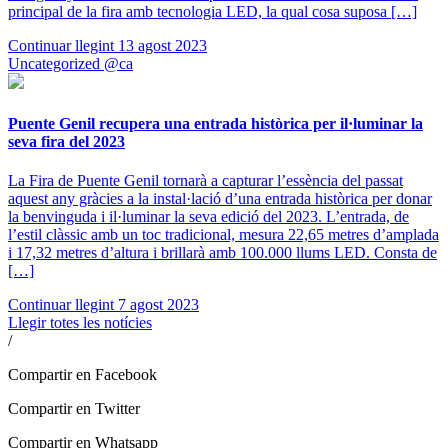
principal de la fira amb tecnologia LED, la qual cosa suposa […]
Continuar llegint
13 agost 2023
Uncategorized @ca
Puente Genil recupera una entrada històrica per il·luminar la
seva fira del 2023
La Fira de Puente Genil tornarà a capturar l’essència del passat
aquest any gràcies a la instal·lació d’una entrada històrica per donar
la benvinguda i il·luminar la seva edició del 2023. L’entrada, de
l’estil clàssic amb un toc tradicional, mesura 22,65 metres d’amplada
i 17,32 metres d’altura i brillarà amb 100.000 llums LED. Consta de
[…]
Continuar llegint
7 agost 2023
Llegir totes les notícies
/
Compartir en Facebook
Compartir en Twitter
Compartir en Whatsapp