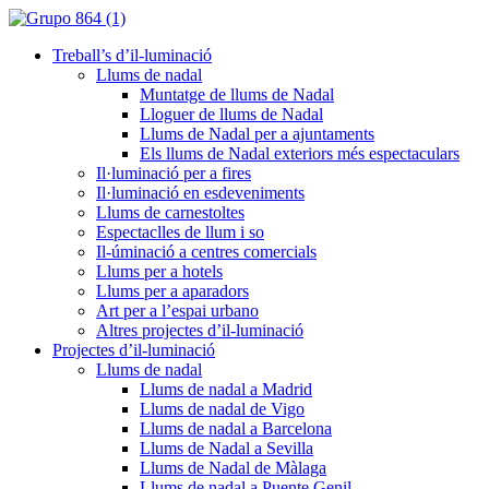
Treball’s d’il-luminació
Llums de nadal
Muntatge de llums de Nadal
Lloguer de llums de Nadal
Llums de Nadal per a ajuntaments
Els llums de Nadal exteriors més espectaculars
Il·luminació per a fires
Il·luminació en esdeveniments
Llums de carnestoltes
Espectaclles de llum i so
Il-úminació a centres comercials
Llums per a hotels
Llums per a aparadors
Art per a l’espai urbano
Altres projectes d’il-luminació
Projectes d’il-luminació
Llums de nadal
Llums de nadal a Madrid
Llums de nadal de Vigo
Llums de nadal a Barcelona
Llums de Nadal a Sevilla
Llums de Nadal de Màlaga
Llums de nadal a Puente Genil