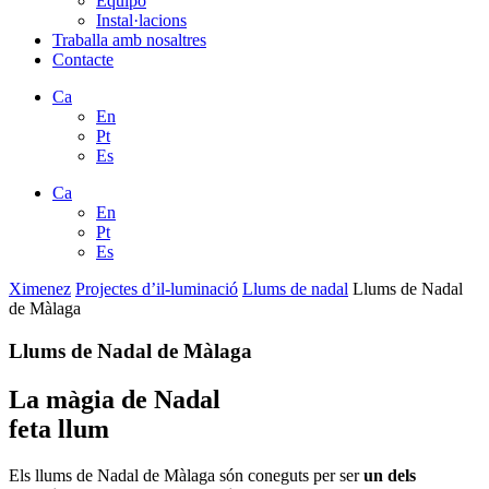
Equipo
Instal·lacions
Traballa amb nosaltres
Contacte
Ca
En
Pt
Es
Ca
En
Pt
Es
Ximenez
Projectes d’il-luminació
Llums de nadal
Llums de Nadal
de Màlaga
Llums de Nadal de Màlaga
La
màgia
de Nadal
feta llum
Els llums de Nadal de Màlaga són coneguts per ser
un dels