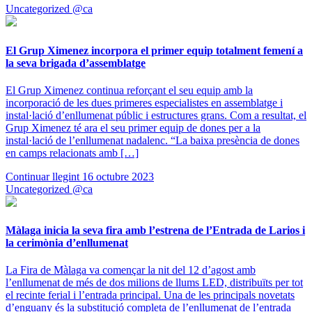
Uncategorized @ca
El Grup Ximenez incorpora el primer equip totalment femení a
la seva brigada d’assemblatge
El Grup Ximenez continua reforçant el seu equip amb la
incorporació de les dues primeres especialistes en assemblatge i
instal·lació d’enllumenat públic i estructures grans. Com a resultat, el
Grup Ximenez té ara el seu primer equip de dones per a la
instal·lació de l’enllumenat nadalenc. “La baixa presència de dones
en camps relacionats amb […]
Continuar llegint
16 octubre 2023
Uncategorized @ca
Màlaga inicia la seva fira amb l’estrena de l’Entrada de Larios i
la cerimònia d’enllumenat
La Fira de Màlaga va començar la nit del 12 d’agost amb
l’enllumenat de més de dos milions de llums LED, distribuïts per tot
el recinte ferial i l’entrada principal. Una de les principals novetats
d’enguany és la substitució completa de l’enllumenat de l’entrada