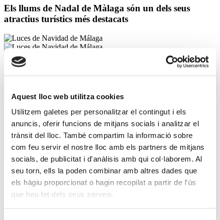
Els llums de Nadal de Màlaga són un dels seus
atractius turístics
més destacats
Aquest lloc web utilitza cookies
Utilitzem galetes per personalitzar el contingut i els
anuncis, oferir funcions de mitjans socials i analitzar el
trànsit del lloc. També compartim la informació sobre
com feu servir el nostre lloc amb els partners de mitjans
socials, de publicitat i d'anàlisis amb qui col·laborem. Al
Les característiques peculiars d’aquest gran carrer, la seva amplària i
seu torn, ells la poden combinar amb altres dades que
les seves dimensions, han permès la creació
d’alguns dels projectes
els hàgiu proporcionat o hagin recopilat a partir de l'ús
més importants i espectaculars de la història de Ximenez
. Des
que heu fet dels seus serveis.
d’un túnel de llum que il·lumina tota la llargària del carrer, fins a una
recreació de la catedral de Màlaga en forma de llum, que va suposar
una fita arquitectònica.