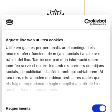
Crea ambients únics en
els teus esdeveniments
gràcies a la il·luminació
decorativa
Aquest lloc web utilitza cookies
Il-luminació en
esdeveniments
Carnestoltes
Utilitzem galetes per personalitzar el contingut i els
anuncis, oferir funcions de mitjans socials i analitzar el
trànsit del lloc. També compartim la informació sobre
Carnestoltes
com feu servir el nostre lloc amb els partners de mitjans
socials, de publicitat i d'anàlisis amb qui col·laborem. Al
Cultura i diversió
seu torn, ells la poden combinar amb altres dades que
esdevenen llum quan
els hàgiu proporcionat o hagin recopilat a partir de l'ús
arriba l’època dels
que heu fet dels seus serveis.
carnestoltes
Selecció
Requeriments
de