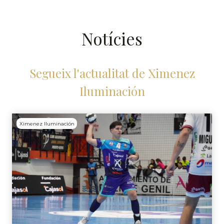
Centres comercials
Notícies
La il·luminació com a una
eina més de màrqueting
Segueix l'actualitat de Ximenez
en els centres comercials
Iluminación
Il-luminació a centres
comercials
Ximenez Iluminación