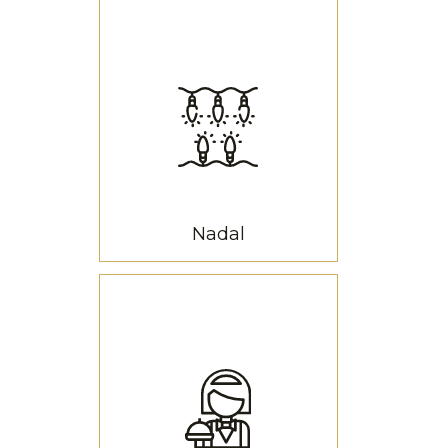
Nadal
Nadal
Som especialistes en
crear alegria i emoció a
través dels llums de Nadal