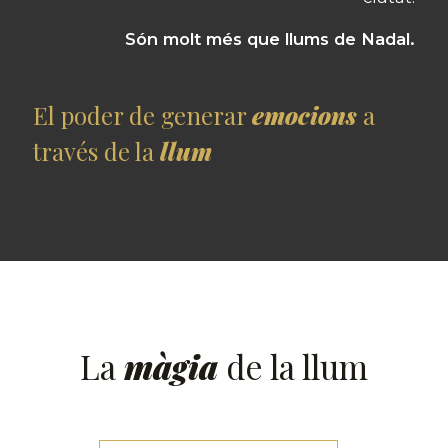
Són molt més que llums de Nadal.
El poder de generar
emocions
a
través de la
llum
La
màgia
de la llum