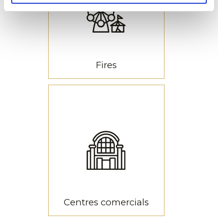
augmentar les vendes
del teu negoci
Llums per a aparadors
Fires
Fires
Fa tota una vida que
il·luminem les fires més
importants de la nostra
terra
Il-luminació per a fires
Centres comercials