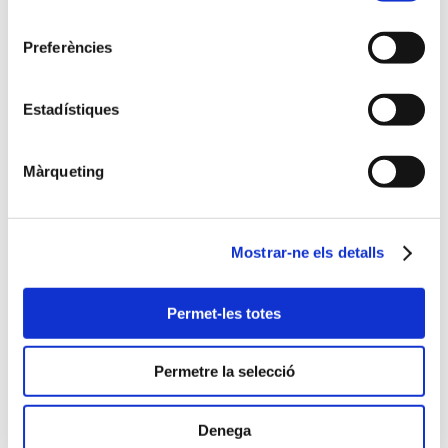
Llums de carnestoltes
consentiment
Festes majors
Preferències
Festes majors
Estadístiques
La tradició de les festes
majors de qualsevol
Màrqueting
ciutat, a través de la seva
il·luminació
Mostrar-ne els detalls
Festes majors
Aparadors
Permet-les totes
Aparadors
Permetre la selecció
Decoració i il·luminació
Denega
com a reclam per