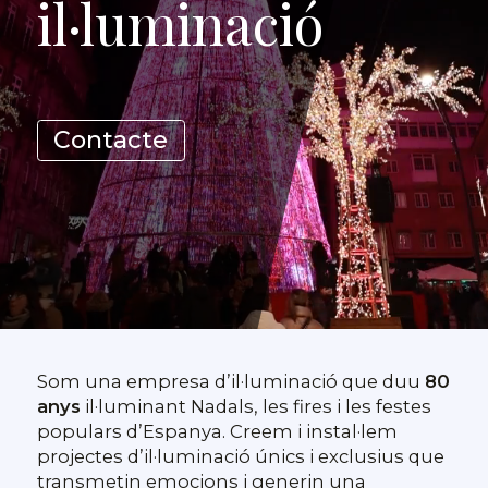
il·luminació
Contacte
Som una empresa d’il·luminació que duu
80
anys
il·luminant Nadals, les fires i les festes
populars d’Espanya. Creem i instal·lem
projectes d’il·luminació únics i exclusius que
transmetin emocions i generin una