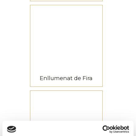
Llums de Nadal
Descobreix alguns dels
nostres projectes més
destacats de Nadal
Llums de Nadal
Enllumenat de Fira
Enllumenat de Fira
Descobreix algun dels
nostres projectes
d’enllumenat de Fira