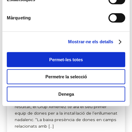
Màrqueting
Mostrar-ne els detalls
El Grup Ximenez incorpora el
primer equip totalment femení a la
Permet-les totes
seva brigada d’assemblatge
Permetre la selecció
El Grup Ximenez continua reforçant el seu equip
amb la incorporació de les dues primeres
especialistes en assemblatge i instal·lació
Denega
d’enllumenat públic i estructures grans. Com a
resultat, el Grup Ximenez té ara el seu primer
equip de dones per a la instal·lació de l’enllumenat
nadalenc. “La baixa presència de dones en camps
relacionats amb […]