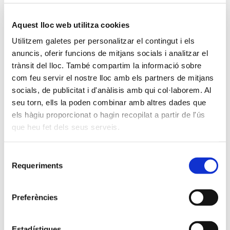
Aquest lloc web utilitza cookies
Il·luminació de
Enllumenat de Fira
Utilitzem galetes per personalitzar el contingut i els
festes populars
anuncis, oferir funcions de mitjans socials i analitzar el
trànsit del lloc. També compartim la informació sobre
Il·luminació de festes
com feu servir el nostre lloc amb els partners de mitjans
populars
socials, de publicitat i d'anàlisis amb qui col·laborem. Al
Notícies
seu torn, ells la poden combinar amb altres dades que
Descobreix alguns dels
els hàgiu proporcionat o hagin recopilat a partir de l'ús
nostres treballs
que heu fet dels seus serveis.
Segueix l'actualitat de Ximenez
d’il·luminació de festes
populars
Iluminación
Selecció
Requeriments
de
consentiment
Il·luminació de festes
populars
Uncategorized @ca
Preferències
Estadístiques