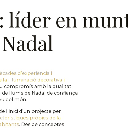
 líder en mun
 Nadal
ècades d’experiència i
 la il·luminació decorativa i
l seu compromís amb la qualitat
or de llums de Nadal de confiança
reu del món.
e l’inici d’un projecte per
acterístiques pròpies de la
habitants
. Des de conceptes