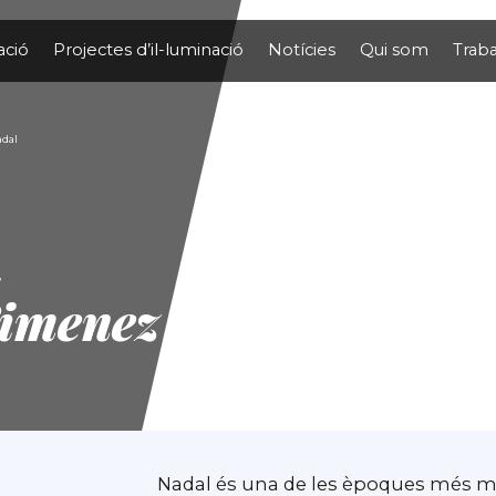
ació
Projectes d’il-luminació
Notícies
Qui som
Traba
adal
t
Ximenez
Nadal és una de les èpoques més m