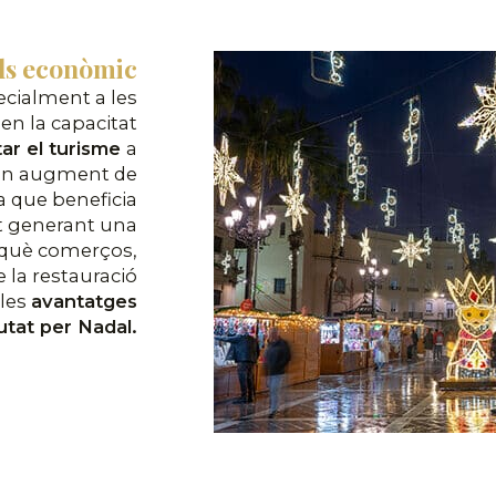
ls econòmic
ecialment a les
nen la capacitat
ar el turisme
a
n un augment de
sa que beneficia
ot generant una
què comerços,
e la restauració
ples
avantatges
iutat per Nadal.