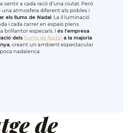
fa sentir a cada racó d’una ciutat. Però
una atmosfera diferent als pobles i
ar els llums de Nadal
. La il·luminació
a i cada carrer en espais plens
 brillantor especials. I
és l’empresa
lació dels
llums de Nadal
a la majoria
anya
, creant un ambient espectacular
’època nadalenca.
tge de