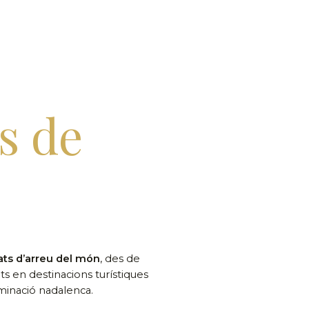
s de
ats d’arreu del món
, des de
ts en destinacions turístiques
uminació nadalenca.