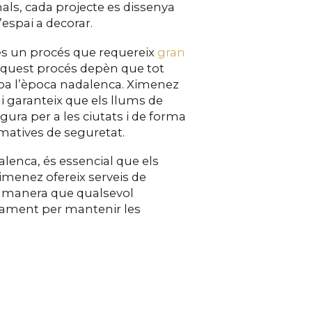
als, cada projecte es dissenya
l’espai a decorar.
és un procés que requereix
gran
aquest procés depèn que tot
ba l’època nadalenca. Ximenez
ó i garanteix que els llums de
ura per a les ciutats i de forma
rmatives de seguretat.
lenca, és essencial que els
imenez ofereix serveis de
e manera que qualsevol
dament per mantenir les