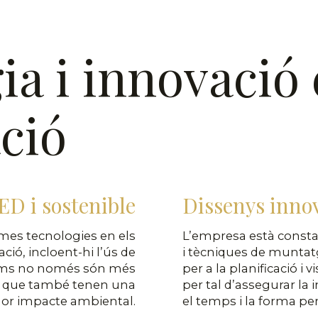
ia i innovació
ació
ED i sostenible
Dissenys inno
mes tecnologies en els
L’empresa està const
ció, incloent-hi l’ús de
i tècniques de muntatg
lums no només són més
per a la planificació i
nó que també tenen una
per tal d’assegurar la 
nor impacte ambiental.
el temps i la forma per