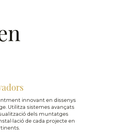
 en
vadors
antment innovant en dissenys
e. Utilitza sistemes avançats
 visualització dels muntatges
instal·lació de cada projecte en
tinents.