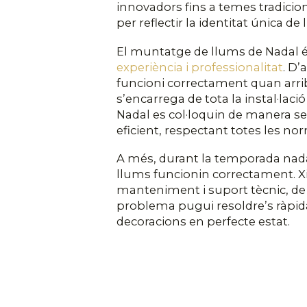
innovadors fins a temes tradicion
per reflectir la identitat única de 
El muntatge de llums de Nadal 
experiència i professionalitat
. D’
funcioni correctament quan arri
s’encarrega de tota la instal·laci
Nadal es col·loquin de manera seg
eficient, respectant totes les no
A més, durant la temporada nada
llums funcionin correctament. X
manteniment i suport tècnic, d
problema pugui resoldre’s ràpi
decoracions en perfecte estat.