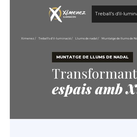
Treball’s d’il-lumin
Ximenez
Treball’s d’il-luminació
Llums de nadal
Muntatge de llums de N
MUNTATGE DE LLUMS DE NADAL
Transforman
espais amb 