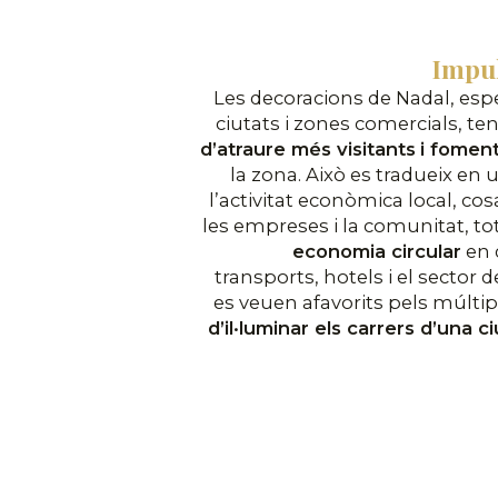
Impu
Les decoracions de Nadal, esp
ciutats i zones comercials, te
d’atraure més visitants
i foment
la zona. Això es tradueix e
l’activitat econòmica local, co
les empreses i la comunitat, t
economia circular
en 
transports, hotels i el sector d
es veuen afavorits pels múlti
d’il·luminar els carrers d’una c