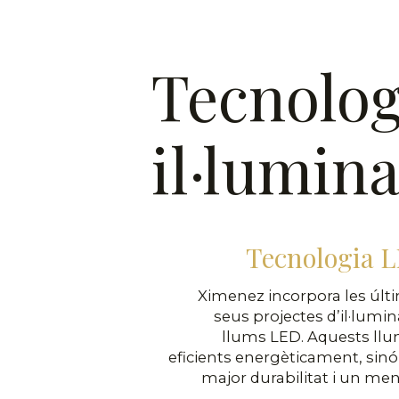
Tecnolog
il·lumin
Tecnologia L
Ximenez incorpora les últi
seus projectes d’il·lumina
llums LED. Aquests l
eficients energèticament, si
major durabilitat i un me