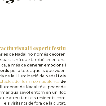
actiu visual i esperit festiu
àries de Nadal no només decoren
espais, sinó que també creen una
ica, a més de
generar emocions i
cords
per a tots aquells que viuen
cia de la il·luminació de Nadal
i els
ctacles de llum i so nadalencs
de
enllumenat de Nadal té el poder de
rmar qualsevol entorn en un lloc
 que atreu tant els residents com
els visitants de fora de la ciutat.