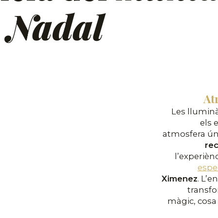
e Nadal
Atr
Les llumin
els 
atmosfera ún
re
l’experièn
espe
Ximenez
. L’
transfo
màgic, cosa