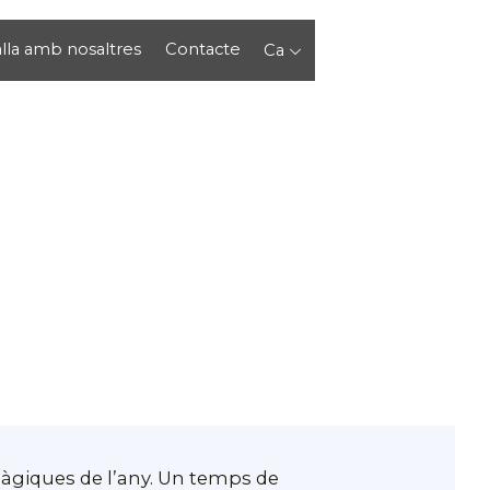
lla amb nosaltres
Contacte
Ca
àgiques de l’any. Un temps de