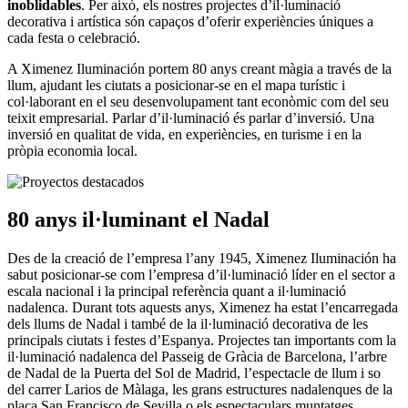
inoblidables
. Per això, els nostres projectes d’il·luminació
decorativa i artística són capaços d’oferir experiències úniques a
cada festa o celebració.
A Ximenez Iluminación portem 80 anys creant màgia a través de la
llum, ajudant les ciutats a posicionar-se en el mapa turístic i
col·laborant en el seu desenvolupament tant econòmic com del seu
teixit empresarial. Parlar d’il·luminació és parlar d’inversió. Una
inversió en qualitat de vida, en experiències, en turisme i en la
pròpia economia local.
80 anys
il·luminant el Nadal
Des de la creació de l’empresa l’any 1945, Ximenez Iluminación ha
sabut posicionar-se com l’empresa d’il·luminació líder en el sector a
escala nacional i la principal referència quant a il·luminació
nadalenca. Durant tots aquests anys, Ximenez ha estat l’encarregada
dels llums de Nadal i també de la il·luminació decorativa de les
principals ciutats i festes d’Espanya. Projectes tan importants com la
il·luminació nadalenca del Passeig de Gràcia de Barcelona, l’arbre
de Nadal de la Puerta del Sol de Madrid, l’espectacle de llum i so
del carrer Larios de Màlaga, les grans estructures nadalenques de la
plaça San Francisco de Sevilla o els espectaculars muntatges