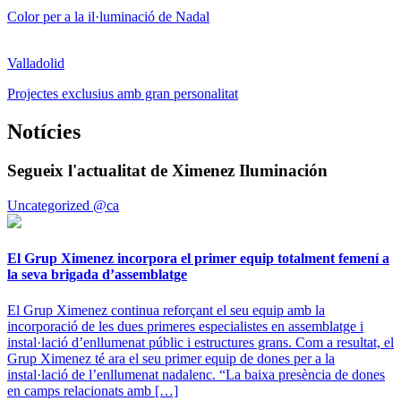
Color per a la il·luminació de Nadal
Valladolid
Projectes exclusius amb gran personalitat
Notícies
Segueix l'actualitat de Ximenez Iluminación
Uncategorized @ca
El Grup Ximenez incorpora el primer equip totalment femení a
la seva brigada d’assemblatge
El Grup Ximenez continua reforçant el seu equip amb la
incorporació de les dues primeres especialistes en assemblatge i
instal·lació d’enllumenat públic i estructures grans. Com a resultat, el
Grup Ximenez té ara el seu primer equip de dones per a la
instal·lació de l’enllumenat nadalenc. “La baixa presència de dones
en camps relacionats amb […]