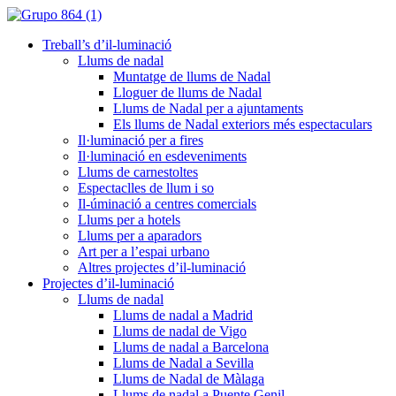
Treball’s d’il-luminació
Llums de nadal
Muntatge de llums de Nadal
Lloguer de llums de Nadal
Llums de Nadal per a ajuntaments
Els llums de Nadal exteriors més espectaculars
Il·luminació per a fires
Il·luminació en esdeveniments
Llums de carnestoltes
Espectaclles de llum i so
Il-úminació a centres comercials
Llums per a hotels
Llums per a aparadors
Art per a l’espai urbano
Altres projectes d’il-luminació
Projectes d’il-luminació
Llums de nadal
Llums de nadal a Madrid
Llums de nadal de Vigo
Llums de nadal a Barcelona
Llums de Nadal a Sevilla
Llums de Nadal de Màlaga
Llums de nadal a Puente Genil