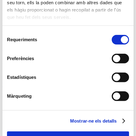
seu torn, ells la poden combinar amb altres dades que
els hàgiu proporcionat o hagin recopilat a partir de l'ús
Il·luminació de festes populars
que heu fet dels seus serveis.
Il·luminació de festes populars
Descobreix alguns dels nostres treballs d’il·luminació de festes
Selecció
populars
Requeriments
de
consentiment
Il·luminació de festes populars
Preferències
Proyectos destacados
Estadístiques
Madrid
Més de 50 anys il·luminant la capital
Màrqueting
Barcelona
Mostrar-ne els detalls
La ciutat comtal, il·luminada per Ximenez