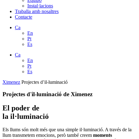
Equipo
Instal·lacions
Traballa amb nosaltres
Contacte
Ca
En
Pt
Es
Ca
En
Pt
Es
Ximenez
Projectes d’il-luminació
Projectes d'il-luminació de Ximenez
El
poder
de
la il·luminació
Els llums són molt més que una simple il·luminació. A través de la
llum transmetem emocions, però també creem
moments