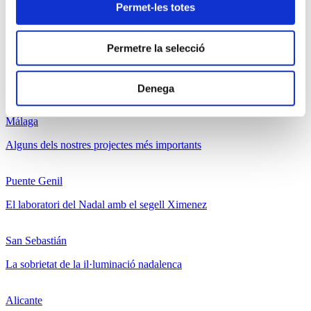
Vigo
Permet-les totes
Vigo i l’atractiu turístic dels llums de Nadal
Permetre la selecció
Sevilla
La plaça San Francisco com a centre del Nadal
Denega
Málaga
Alguns dels nostres projectes més importants
Puente Genil
El laboratori del Nadal amb el segell Ximenez
San Sebastián
La sobrietat de la il·luminació nadalenca
Alicante