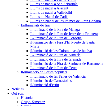
Llums de nadal a San Sebastián
Llums de nadal a Alacant
Llums de nadal a Valladolid
Llums de Nadal de Cadis
Llums de Nadal de les Palmes de Gran Canària
Enllumenats de fira
Il-luminació de la Fira de Màlaga
Il-luminació de la Fira de Jerez de la Frontera
Il-luminació de la Fira de Còrdoba
il-luminació de la Fira d’El Puerto de Santa
María
il-luminació de les Colombinas de huelva
Il-luminació de la Fira de Almería
Il-luminació de la Fira de Granada
il-luminació de la Fira de Sanlúcar de Barrameda
Il-luminació de la Fira de Ceuta
Il-luminació de Festes populars
Il-luminació de les Falles de València
il-luminació de Carnestoltes
il-luminació d’estiu
Notícies
Qui som
Història
Grupo Ximenez