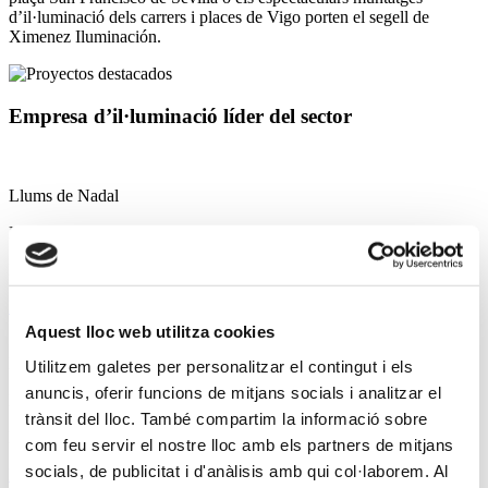
d’il·luminació dels carrers i places de Vigo porten el segell de
Ximenez Iluminación.
Empresa d’il·luminació líder
del sector
Llums de Nadal
Llums de Nadal
Descobreix alguns dels nostres projectes més destacats de Nadal
Llums de Nadal
Aquest lloc web utilitza cookies
Enllumenat de Fira
Utilitzem galetes per personalitzar el contingut i els
anuncis, oferir funcions de mitjans socials i analitzar el
Enllumenat de Fira
trànsit del lloc. També compartim la informació sobre
Descobreix algun dels nostres projectes d’enllumenat de Fira
com feu servir el nostre lloc amb els partners de mitjans
socials, de publicitat i d'anàlisis amb qui col·laborem. Al
Enllumenat de Fira