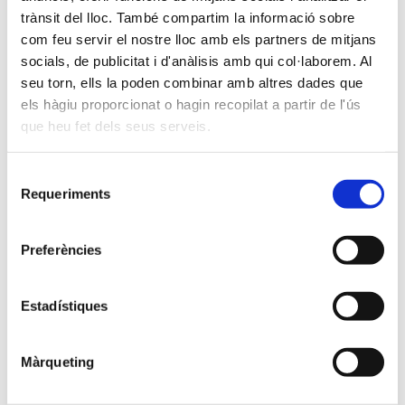
23 octubre 2025
trànsit del lloc. També compartim la informació sobre
com feu servir el nostre lloc amb els partners de mitjans
socials, de publicitat i d'anàlisis amb qui col·laborem. Al
Ximenez Iluminación
Llums de Nadal
seu torn, ells la poden combinar amb altres dades que
els hàgiu proporcionat o hagin recopilat a partir de l'ús
que heu fet dels seus serveis.
Selecció
Requeriments
de
consentiment
Preferències
Comença el compte enrere per
Estadístiques
inaugurar les llums de Nadal de
Màlaga 2025
Màrqueting
Ximenez Iluminación tornarà a il·luminar el Nadal
de Màlaga aquest 2025, un any més Les llums de