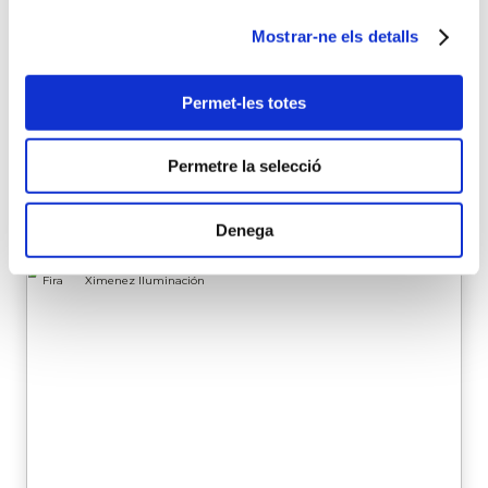
Nadal de Màlaga s’han convertit en una de les
Mostrar-ne els detalls
més conegudes del nostre país gràcies a la seva
espectacularitat. Cada desembre, Màlaga es
transforma en un lloc màgic, ple de llum, que atrau
Permet-les totes
nombrosos visitants que no volen […]
Permetre la selecció
Continuar llegint
14 octubre 2025
Denega
Fira
Ximenez Iluminación