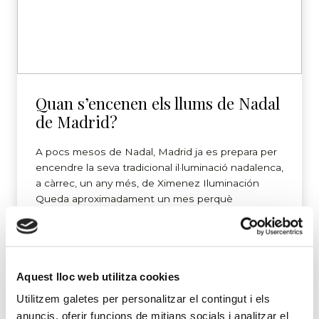
Quan s’encenen els llums de Nadal
de Madrid?
A pocs mesos de Nadal, Madrid ja es prepara per
encendre la seva tradicional il·luminació nadalenca,
a càrrec, un any més, de Ximenez Iluminación
Queda aproximadament un mes perquè
s’inaugurin els llums de Nadal de Madrid i l’esperit
nadalenc arribi als carrers de la capital, que
s’ompliran de llum i color. Al darrere d’aquest
desplegament […]
Aquest lloc web utilitza cookies
Utilitzem galetes per personalitzar el contingut i els
Continuar llegint
anuncis, oferir funcions de mitjans socials i analitzar el